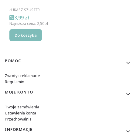
PRODUCENT
ŁUKASZ SZUSTER
Cena promocyjna
3,99 zł
Najniższa cena:
2,50 zł
Do koszyka
Linki w stopce
POMOC
Zwroty i reklamacje
Regulamin
MOJE KONTO
Twoje zamówienia
Ustawienia konta
Przechowalnia
INFORMACJE