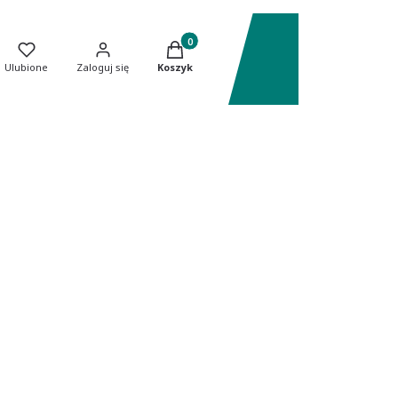
Produkty w koszyku: 0. Zobacz szczeg
Ulubione
Zaloguj się
Koszyk