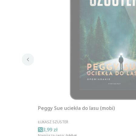
Peggy Sue uciekła do lasu (mobi)
PRODUCENT
ŁUKASZ SZUSTER
Cena promocyjna
3,99 zł
Najniższa cena:
2,50 zł