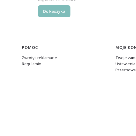
Do koszyka
Linki w stopce
POMOC
MOJE KO
Zwroty i reklamacje
Twoje zam
Regulamin
Ustawienia
Przechowal