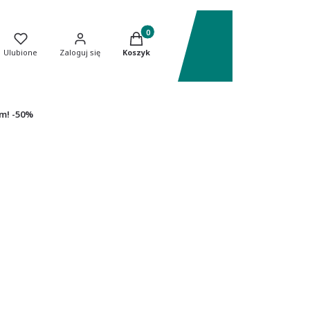
Produkty w koszyku: 0. Zobacz szczeg
Ulubione
Zaloguj się
Koszyk
m! -50%