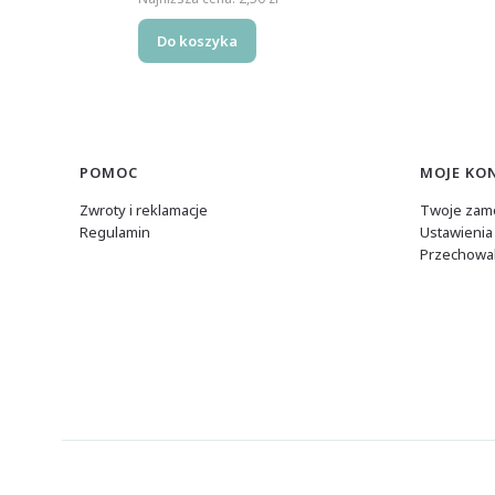
Do koszyka
Linki w stopce
POMOC
MOJE KO
Zwroty i reklamacje
Twoje zam
Regulamin
Ustawienia
Przechowal