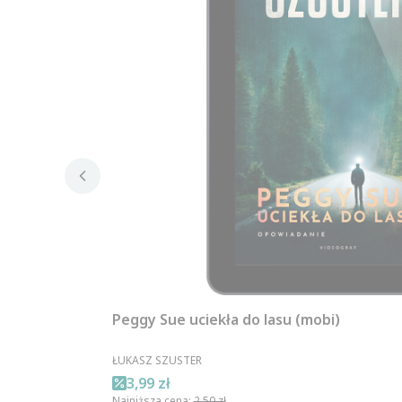
Peggy Sue uciekła do lasu (mobi)
PRODUCENT
ŁUKASZ SZUSTER
Cena promocyjna
3,99 zł
Najniższa cena:
2,50 zł