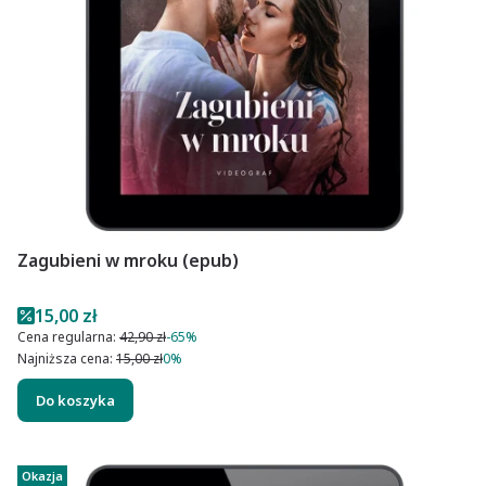
Zagubieni w mroku (epub)
Cena promocyjna
15,00 zł
Cena regularna:
42,90 zł
-65%
Najniższa cena:
15,00 zł
0%
Do koszyka
Okazja