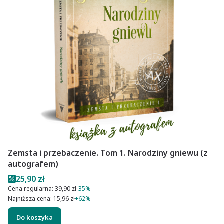
Zemsta i przebaczenie. Tom 1. Narodziny gniewu (z
autografem)
Cena promocyjna
25,90 zł
Cena regularna:
39,90 zł
-35%
Najniższa cena:
15,96 zł
+62%
Do koszyka