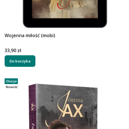
Wojenna miłość (mobi)
Cena
33,90 zł
Do koszyka
Okazja
Nowość