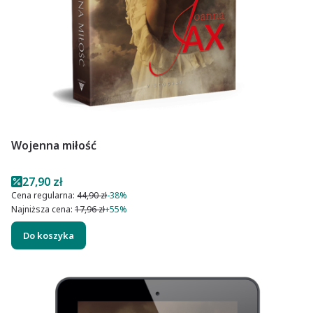
Wojenna miłość
Cena promocyjna
27,90 zł
Cena regularna:
44,90 zł
-38%
Najniższa cena:
17,96 zł
+55%
Do koszyka