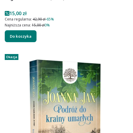
Cena promocyjna
15,00 zł
Cena regularna:
42,90 zł
-65%
Najniższa cena:
15,00 zł
0%
Do koszyka
Okazja