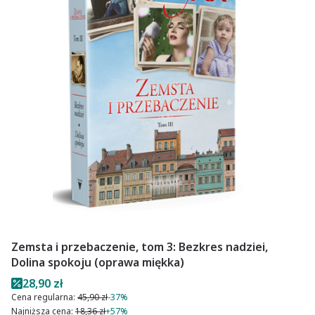
Zemsta i przebaczenie, tom 3: Bezkres nadziei,
Dolina spokoju (oprawa miękka)
Cena promocyjna
28,90 zł
Cena regularna:
45,90 zł
-37%
Najniższa cena:
18,36 zł
+57%