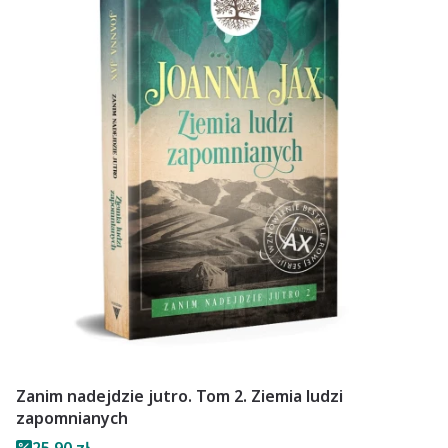
Zanim nadejdzie jutro. Tom 2. Ziemia ludzi
zapomnianych
Cena promocyjna
25,90 zł