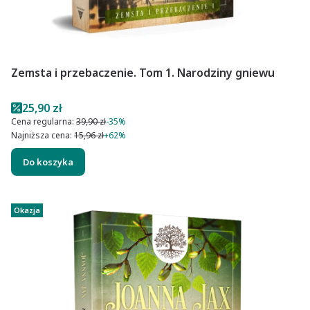
Zemsta i przebaczenie. Tom 1. Narodziny gniewu
Cena promocyjna
25,90 zł
Cena regularna:
39,90 zł
-35%
Najniższa cena:
15,96 zł
+62%
Do koszyka
Okazja