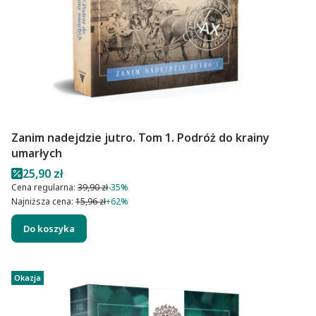
Zanim nadejdzie jutro. Tom 1. Podróż do krainy
umarłych
Cena promocyjna
25,90 zł
Cena regularna:
39,90 zł
-35%
Najniższa cena:
15,96 zł
+62%
Do koszyka
Okazja