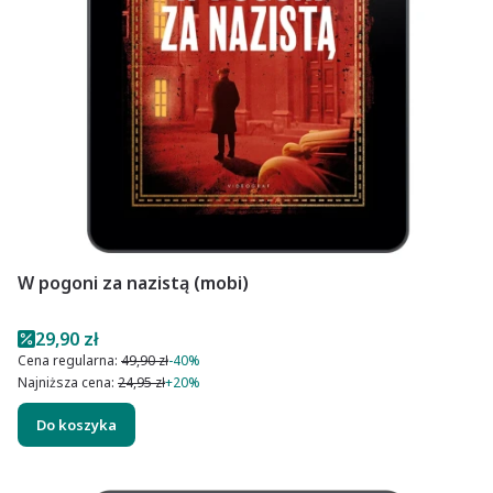
W pogoni za nazistą (mobi)
Cena promocyjna
29,90 zł
Cena regularna:
49,90 zł
-40%
Najniższa cena:
24,95 zł
+20%
Do koszyka