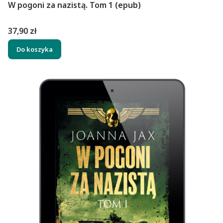
W pogoni za nazistą. Tom 1 (epub)
Cena
37,90 zł
Do koszyka