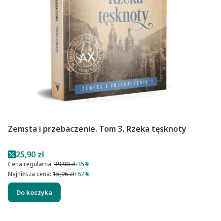
Zemsta i przebaczenie. Tom 3. Rzeka tęsknoty
Cena promocyjna
25,90 zł
Cena regularna:
39,90 zł
-35%
Najniższa cena:
15,96 zł
+62%
Do koszyka