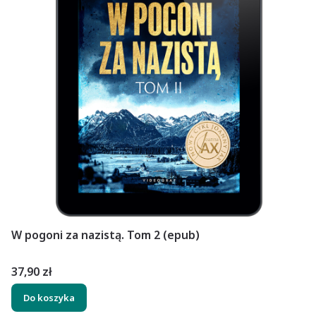
W pogoni za nazistą. Tom 2 (epub)
Cena
37,90 zł
Do koszyka