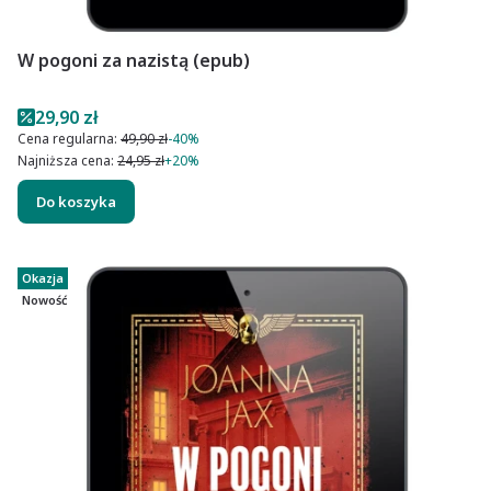
W pogoni za nazistą (epub)
Cena promocyjna
29,90 zł
Cena regularna:
49,90 zł
-40%
Najniższa cena:
24,95 zł
+20%
Do koszyka
Okazja
Nowość