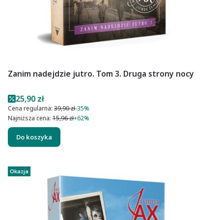
Zanim nadejdzie jutro. Tom 3. Druga strony nocy
Cena promocyjna
25,90 zł
Cena regularna:
39,90 zł
-35%
Najniższa cena:
15,96 zł
+62%
Do koszyka
Okazja