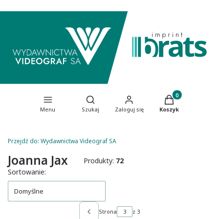
Produkty w koszy
Otwórz wyszukiwarkę
Menu
Szukaj
Zaloguj się
Koszyk
Przejdź do:
Wydawnictwa Videograf SA
Joanna Jax
Produkty:
72
Lista produktów
Sortowanie:
Domyślne
Strona
z 3
Poprzednie produkty