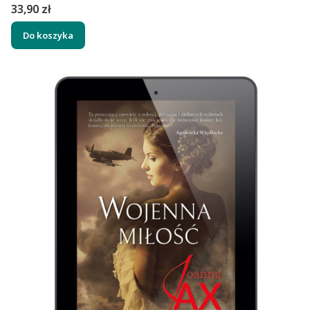
Cena
33,90 zł
Do koszyka