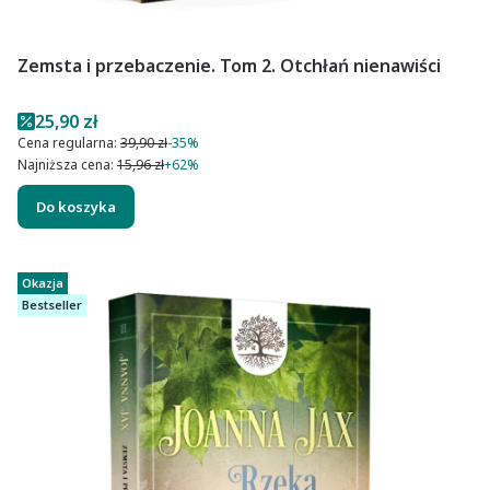
Zemsta i przebaczenie. Tom 2. Otchłań nienawiści
Cena promocyjna
25,90 zł
Cena regularna:
39,90 zł
-35%
Najniższa cena:
15,96 zł
+62%
Do koszyka
Okazja
Bestseller