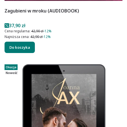
Zagubieni w mroku (AUDIOBOOK)
Cena promocyjna
37,90 zł
Cena regularna:
42,90 zł
-12%
Najniższa cena:
42,90 zł
-12%
Do koszyka
Okazja
Nowość