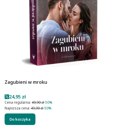
Zagubieni w mroku
Cena promocyjna
24,95 zł
Cena regularna:
49,90 zł
-50%
Najniższa cena:
49,90 zł
-50%
Do koszyka