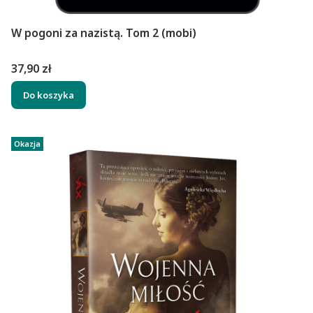
W pogoni za nazistą. Tom 2 (mobi)
Cena
37,90 zł
Do koszyka
Okazja