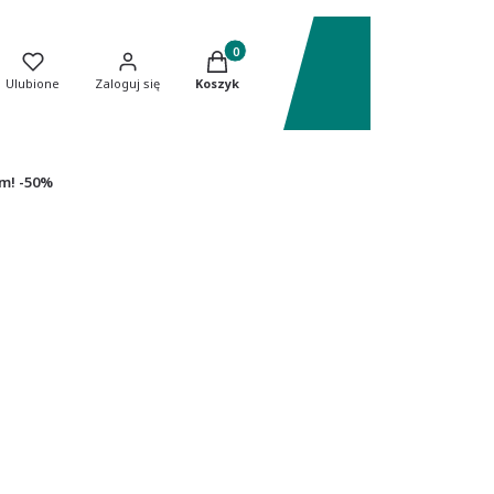
Produkty w koszyku: 0. Zobacz szczeg
Ulubione
Zaloguj się
Koszyk
m! -50%