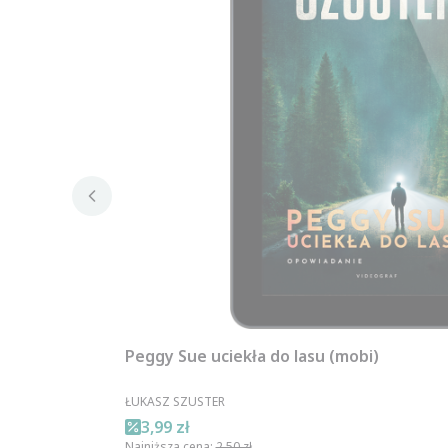
Peggy Sue uciekła do lasu (mobi)
PRODUCENT
ŁUKASZ SZUSTER
Cena promocyjna
3,99 zł
Najniższa cena:
2,50 zł