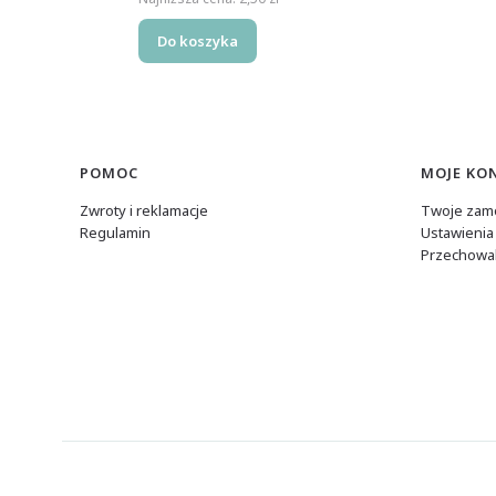
Do koszyka
Linki w stopce
POMOC
MOJE KO
Zwroty i reklamacje
Twoje zam
Regulamin
Ustawienia
Przechowal