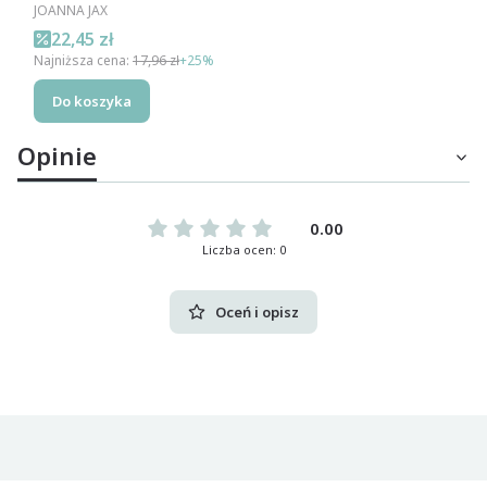
PRODUCENT
JOANNA JAX
Cena promocyjna
22,45 zł
Najniższa cena:
17,96 zł
+25%
Do koszyka
Opinie
0.00
Liczba ocen: 0
Oceń i opisz