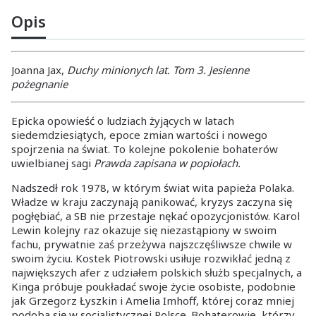
Opis
Joanna Jax,
Duchy minionych lat. Tom 3. Jesienne
pożegnanie
Epicka opowieść o ludziach żyjących w latach
siedemdziesiątych, epoce zmian wartości i nowego
spojrzenia na świat. To kolejne pokolenie bohaterów
uwielbianej sagi
Prawda zapisana w popiołach.
Nadszedł rok 1978, w którym świat wita papieża Polaka.
Władze w kraju zaczynają panikować, kryzys zaczyna się
pogłębiać, a SB nie przestaje nękać opozycjonistów. Karol
Lewin kolejny raz okazuje się niezastąpiony w swoim
fachu, prywatnie zaś przeżywa najszczęśliwsze chwile w
swoim życiu. Kostek Piotrowski usiłuje rozwikłać jedną z
największych afer z udziałem polskich służb specjalnych, a
Kinga próbuje poukładać swoje życie osobiste, podobnie
jak Grzegorz Łyszkin i Amelia Imhoff, której coraz mniej
podoba się w socjalistycznej Polsce. Bohaterowie, którzy