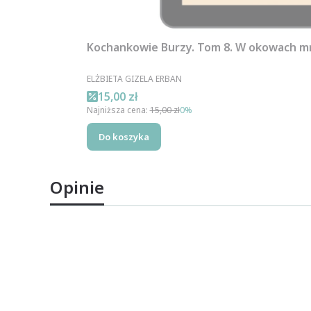
Kochankowie Burzy. Tom 8. W okowach m
PRODUCENT
ELŻBIETA GIZELA ERBAN
Cena promocyjna
15,00 zł
Najniższa cena:
15,00 zł
0%
Do koszyka
Opinie