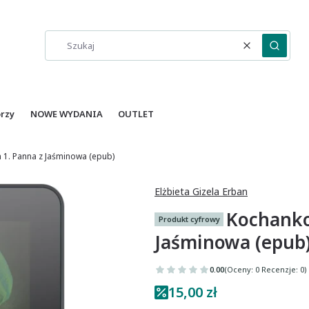
Wyczyść
Szukaj
orzy
NOWE WYDANIA
OUTLET
 1. Panna z Jaśminowa (epub)
Elżbieta Gizela Erban
Kochanko
Produkt cyfrowy
Jaśminowa (epub
0.00
(Oceny: 0 Recenzje: 0)
15,00 zł