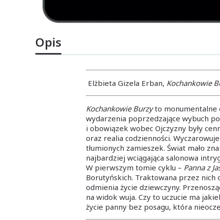
Opis
Elżbieta Gizela Erban,
Kochankowie Bu
Kochankowie Burzy
to monumentalne dzi
wydarzenia poprzedzające wybuch powst
i obowiązek wobec Ojczyzny były cenn
oraz realia codzienności. Wyczarowuj
tłumionych zamieszek. Świat mało znan
najbardziej wciągająca salonowa intryg
W pierwszym tomie cyklu –
Panna z J
Borutyńskich. Traktowana przez nich os
odmienia życie dziewczyny. Przenosząc
na widok wuja. Czy to uczucie ma jakie
życie panny bez posagu, która nieocz