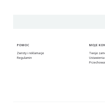
Linki w stopce
POMOC
MOJE KO
Zwroty i reklamacje
Twoje zam
Regulamin
Ustawienia
Przechowal