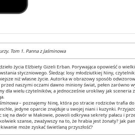
rzy. Tom 1. Panna z Jaśminowa
eło życia Elżbiety Gizeli Erban. Porywająca opowieść o wielkiej
ania styczniowego. Śledząc losy młodziutkiej Niny, czytelnik
iejsze niż własne życie. Autorka w obrazowy sposób odwzorow
e przed naszymi oczami dawno miniony świat, pełen zarówno w
y dla wielu czytelników, a jednocześnie urokliwy jak sceneria 
a.
aśminowa
– poznajemy Ninę, która po stracie rodziców trafia d
chle, jedyne oparcie znajduje u swojej niani i kuzynki. Przyja
 się na dwór w Makowie, powoli odkrywa sekrety pałacu i przeko
kolwiek szanse, zważywszy na to, że hrabia jest żonaty? Jak pa
ekiwanie może zyskać świetlaną przyszłość?