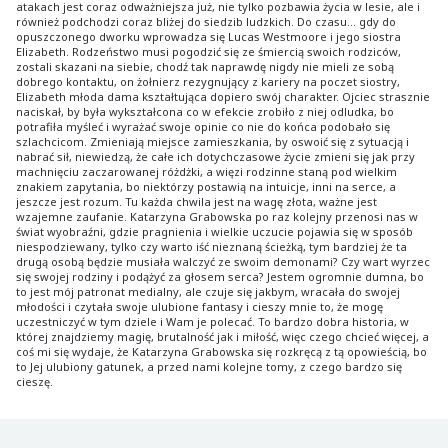
atakach jest coraz odważniejsza już, nie tylko pozbawia życia w lesie, ale i
również podchodzi coraz bliżej do siedzib ludzkich. Do czasu... gdy do
opuszczonego dworku wprowadza się Lucas Westmoore i jego siostra
Elizabeth. Rodzeństwo musi pogodzić się ze śmiercią swoich rodziców,
zostali skazani na siebie, chodź tak naprawdę nigdy nie mieli ze sobą
dobrego kontaktu, on żołnierz rezygnujący z kariery na poczet siostry,
Elizabeth młoda dama kształtująca dopiero swój charakter. Ojciec strasznie
naciskał, by była wykształcona co w efekcie zrobiło z niej odludka, bo
potrafiła myśleć i wyrażać swoje opinie co nie do końca podobało się
szlachcicom. Zmieniają miejsce zamieszkania, by oswoić się z sytuacją i
nabrać sił, niewiedzą, że całe ich dotychczasowe życie zmieni się jak przy
machnięciu zaczarowanej różdżki, a więzi rodzinne staną pod wielkim
znakiem zapytania, bo niektórzy postawią na intuicje, inni na serce, a
jeszcze jest rozum. Tu każda chwila jest na wagę złota, ważne jest
wzajemne zaufanie. Katarzyna Grabowska po raz kolejny przenosi nas w
świat wyobraźni, gdzie pragnienia i wielkie uczucie pojawia się w sposób
niespodziewany, tylko czy warto iść nieznaną ścieżką, tym bardziej że ta
drugą osobą będzie musiała walczyć ze swoim demonami? Czy wart wyrzec
się swojej rodziny i podążyć za głosem serca? Jestem ogromnie dumna, bo
to jest mój patronat medialny, ale czuje się jakbym, wracała do swojej
młodości i czytała swoje ulubione fantasy i cieszy mnie to, że mogę
uczestniczyć w tym dziele i Wam je polecać. To bardzo dobra historia, w
której znajdziemy magię, brutalność jak i miłość, więc czego chcieć więcej, a
coś mi się wydaje, że Katarzyna Grabowska się rozkręcą z tą opowieścią, bo
to Jej ulubiony gatunek, a przed nami kolejne tomy, z czego bardzo się
cieszę.