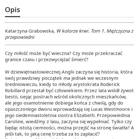
Opis
Katarzyna Grabowska,
W kolorze krwi. Tom 1. Mężczyzna z
przepowiedni
Czy miłość może być wieczna? Czy może przekraczać
granice czasu i przezwyciężać śmierć?
W dziewiętnastowiecznej Anglii zaczyna się historia, która
swój prawdziwy początek ma jednak we wczesnym
średniowieczu, kiedy to młody arystokrata Roderick
Robillard przestał być człowiekiem. Przez lata wiódł żywot
bestii, siejąc postrach wśród okolicznych mieszkańców,
ale jego osamotnienie dobiega końca z chwilą, gdy do
opuszczonego dworu wprowadzają się Lucas Westmoore i
jego siedemnastoletnia siostra Elizabeth. Przepowiednia
Caroline, wiedźmy z lasu, zaczyna się wypełniać. Tylko czy
będąc istotą ciemności, można przejść na stronę światła? A
jeśli tak, to jaką cenę trzeba za to zapłacić?