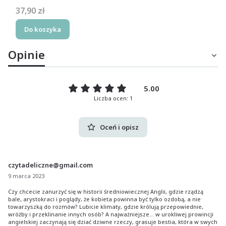
Cena
37,90 zł
Do koszyka
Opinie
5.00
Liczba ocen: 1
Oceń i opisz
czytadeliczne@gmail.com
9 marca 2023
Czy chcecie zanurzyć się w historii średniowiecznej Anglii, gdzie rządzą
bale, arystokraci i poglądy, że kobieta powinna być tylko ozdobą, a nie
towarzyszką do rozmów? Lubicie klimaty, gdzie królują przepowiednie,
wróżby i przeklinanie innych osób? A najważniejsze... w urokliwej prowincji
angielskiej zaczynają się dziać dziwne rzeczy, grasuje bestia, która w swych