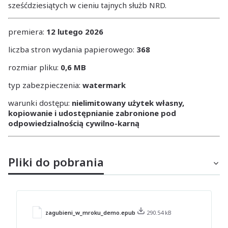
sześćdziesiątych w cieniu tajnych służb NRD.
premiera:
12 lutego 2026
liczba stron wydania papierowego:
368
rozmiar pliku:
0,6 MB
typ zabezpieczenia:
watermark
warunki dostępu:
nielimitowany użytek własny,
kopiowanie i udostępnianie zabronione pod
odpowiedzialnością cywilno-karną
Pliki do pobrania
zagubieni_w_mroku_demo.epub
290.54 kB