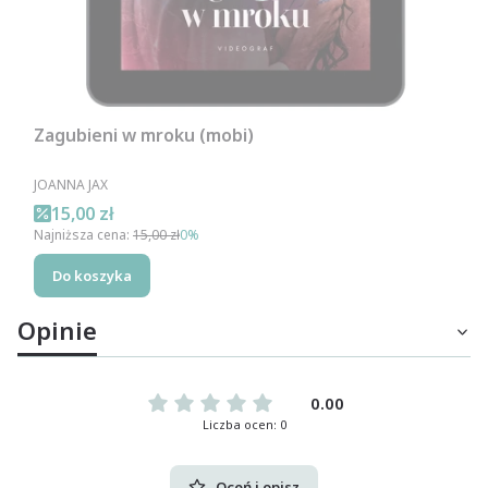
Zagubieni w mroku (mobi)
PRODUCENT
JOANNA JAX
Cena promocyjna
15,00 zł
Najniższa cena:
15,00 zł
0%
Do koszyka
Opinie
0.00
Liczba ocen: 0
Oceń i opisz