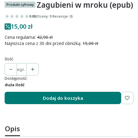
Zagubieni w mroku (epub)
Produkt cyfrowy
0.00
(Oceny: 0 Recenzje: 0)
15,00 zł
Cena regularna:
42,90 zł
Najniższa cena z 30 dni przed obniżką:
15,00 zł
Ilość
egz.
Dostępność:
duża ilość
Dodaj do koszyka
Opis