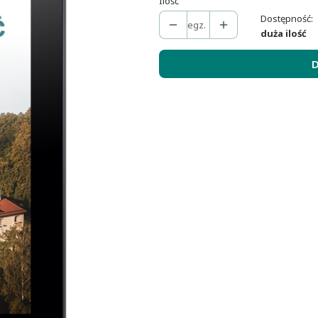
Ilość
Dostępność:
egz.
duża ilość
D