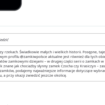
edzić
zy rzekach. Świadkowie małych i wielkich historii. Posępne, ta
ym profilu @zamkiwpolsce aktualne jest również dla tych obi
tów zamkowymi dziejami – w drugiej części serii o zamkach w P
ak znane jak chociażby słynny zamek Czocha czy Krasiczyn – zas
ii zamków, podajemy najważniejsze informacje dotyczące wybran
a przy okazji zwiedzić jeszcze okolicę.