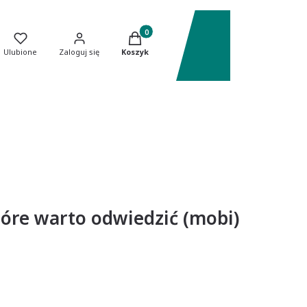
Produkty w koszyku: 0. Zobacz szczeg
Ulubione
Zaloguj się
Koszyk
tóre warto odwiedzić (mobi)