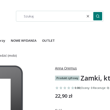
Wyczyść
Szukaj
orzy
NOWE WYDANIA
OUTLET
edzić (mobi)
Anna Oremus
Zamki, k
Produkt cyfrowy
0.00
(Oceny: 0 Recenzje: 0)
Cena
22,90 zł