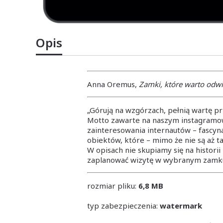
Opis
Anna Oremus,
Zamki, które warto odwi
„Górują na wzgórzach, pełnią wartę pr
Motto zawarte na naszym instagramow
zainteresowania internautów – fascyna
obiektów, które – mimo że nie są aż t
W opisach nie skupiamy się na histor
zaplanować wizytę w wybranym zamku, 
rozmiar pliku:
6,8
MB
typ zabezpieczenia:
watermark