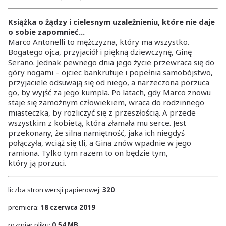
Książka o żądzy i cielesnym uzależnieniu, które nie daje
o sobie zapomnieć...
Marco Antonelli to mężczyzna, który ma wszystko.
Bogatego ojca, przyjaciół i piękną dziewczynę, Ginę
Serano. Jednak pewnego dnia jego życie przewraca się do
góry nogami – ojciec bankrutuje i popełnia samobójstwo,
przyjaciele odsuwają się od niego, a narzeczona porzuca
go, by wyjść za jego kumpla. Po latach, gdy Marco znowu
staje się zamożnym człowiekiem, wraca do rodzinnego
miasteczka, by rozliczyć się z przeszłością. A przede
wszystkim z kobietą, która złamała mu serce. Jest
przekonany, że silna namiętność, jaka ich niegdyś
połączyła, wciąż się tli, a Gina znów wpadnie w jego
ramiona. Tylko tym razem to on będzie tym,
który ją porzuci.
liczba stron wersji papierowej:
320
premiera:
18 czerwca 2019
rozmiar pliku:
0.54 MB