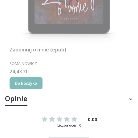
Zapomnij o mnie (epub)
PRODUCENT
ROMA NOWICZ
Cena
24,43 zł
Do koszyka
Opinie
0.00
Liczba ocen: 0