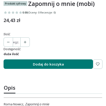
Zapomnij o mnie (mobi)
Produkt cyfrowy
0.00
(Oceny: 0 Recenzje: 0)
Cena
24,43 zł
Ilość
egz.
Dostępność:
duża ilość
Dodaj do koszyka
Opis
Roma Nowicz,
Zapomnij o mnie