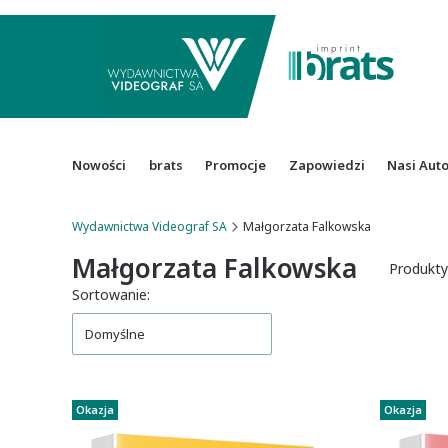
Nowości
brats
Promocje
Zapowiedzi
Nasi Aut
Wydawnictwa Videograf SA
Małgorzata Falkowska
Małgorzata Falkowska
Produkty
Lista produktów
Sortowanie:
Domyślne
Okazja
Okazja