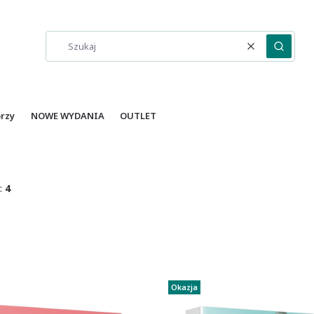
Wyczyść
Szukaj
orzy
NOWE WYDANIA
OUTLET
:
4
Okazja