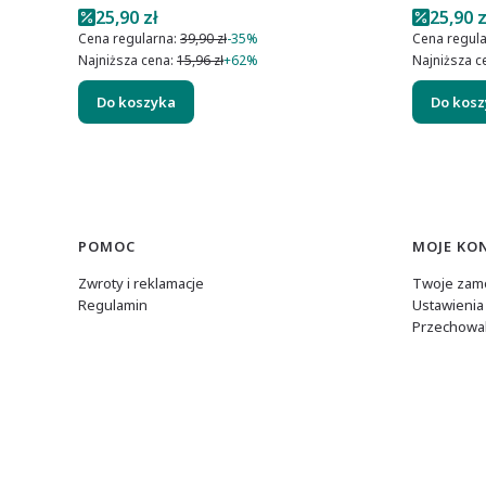
Cena promocyjna
Cena p
25,90 zł
25,90 z
Cena regularna:
39,90 zł
-35%
Cena regula
Najniższa cena:
15,96 zł
+62%
Najniższa c
Do koszyka
Do kos
Linki w stopce
POMOC
MOJE KO
Zwroty i reklamacje
Twoje zam
Regulamin
Ustawienia
Przechowal