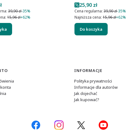
romocyjna
Cena promocyjna
ł
25,90 zł
rna:
39,90 zł
-35%
Cena regularna:
39,90 zł
-35%
ena:
15,96 zł
+62%
Najniższa cena:
15,96 zł
+62%
zyka
Do koszyka
NTO
INFORMACJE
ówienia
Polityka prywatności
 konta
Informacje dla autorów
nia
Jak dojechać
Jak kupować?