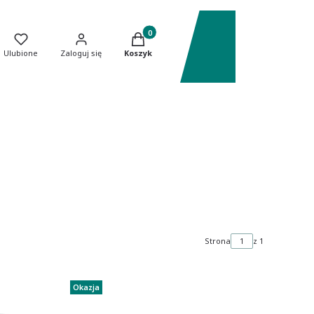
Produkty w koszyku: 0. Zobacz szczeg
Ulubione
Zaloguj się
Koszyk
Strona
z 1
Okazja