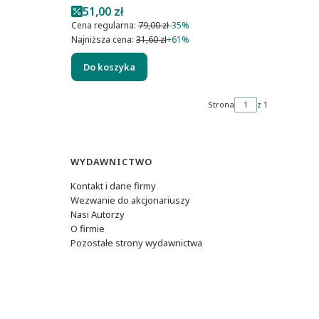
Cena promocyjna
51,00 zł
Cena regularna:
79,00 zł
-35%
Najniższa cena:
31,60 zł
+61%
Do koszyka
Strona
z 1
WYDAWNICTWO
Kontakt i dane firmy
Wezwanie do akcjonariuszy
Nasi Autorzy
O firmie
Pozostałe strony wydawnictwa