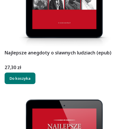
Najlepsze anegdoty o sławnych ludziach (epub)
Cena
27,30 zł
Do koszyka