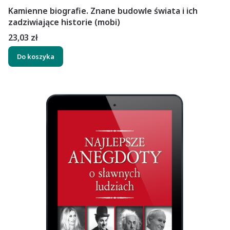
Kamienne biografie. Znane budowle świata i ich
zadziwiające historie (mobi)
Cena
23,03 zł
Do koszyka