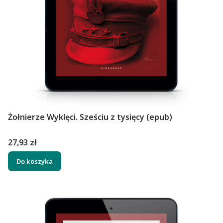
Żołnierze Wyklęci. Sześciu z tysięcy (epub)
Cena
27,93 zł
Do koszyka