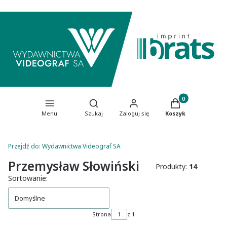
Produkty w koszy
Otwórz wyszukiwarkę
Menu
Szukaj
Zaloguj się
Koszyk
Przejdź do:
Wydawnictwa Videograf SA
Przemysław Słowiński
Produkty:
14
Lista produktów
Sortowanie:
Domyślne
Strona
z 1