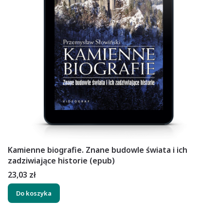
Kamienne biografie. Znane budowle świata i ich
zadziwiające historie (epub)
Cena
23,03 zł
Do koszyka