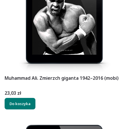
Muhammad Ali. Zmierzch giganta 1942–2016 (mobi)
Cena
23,03 zł
Do koszyka