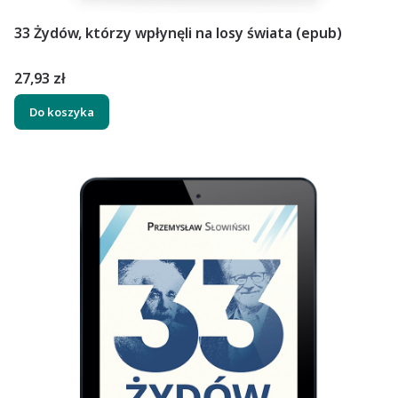
33 Żydów, którzy wpłynęli na losy świata (epub)
Cena
27,93 zł
Do koszyka