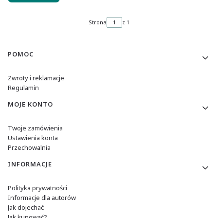
Strona
z 1
Linki w stopce
POMOC
Zwroty i reklamacje
Regulamin
MOJE KONTO
Twoje zamówienia
Ustawienia konta
Przechowalnia
INFORMACJE
Polityka prywatności
Informacje dla autorów
Jak dojechać
Jak kupować?