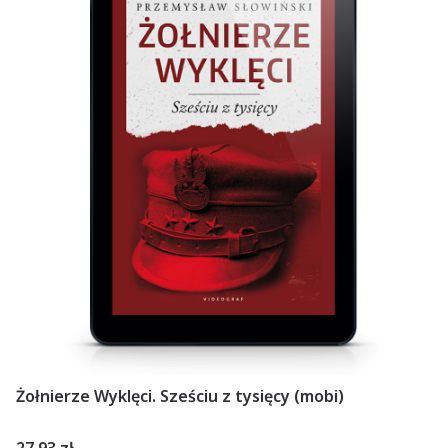
Żołnierze Wyklęci. Sześciu z tysięcy (mobi)
Cena
27,93 zł