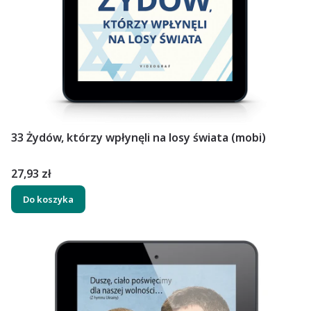
33 Żydów, którzy wpłynęli na losy świata (mobi)
Cena
27,93 zł
Do koszyka