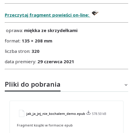
Przeczytaj fragment powieści on-line:
oprawa:
miękka ze skrzydełkami
format:
135 × 208 mm
liczba stron:
320
data premiery:
29 czerwca 2021
Pliki do pobrania
jak_ja_jej_nie_kochalem_demo.epub
578.50 kB
Fragment książki w formacie epub