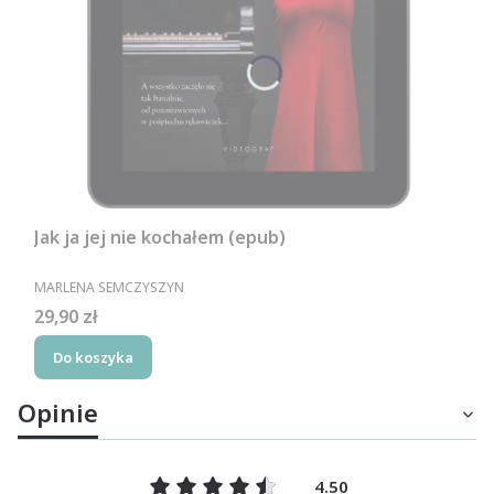
Jak ja jej nie kochałem (epub)
PRODUCENT
MARLENA SEMCZYSZYN
Cena
29,90 zł
Do koszyka
Opinie
4.50