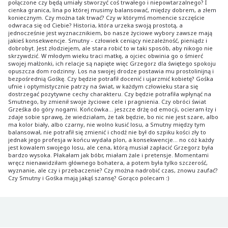
połączone czy będą umiały stworzyć coś trwałego i niepowtarzalnego? I
cienka granica, lina po której musimy balansować, między dobrem, a złem
koniecznym. Czy można tak trwać? Czy w którymś momencie szczęście
odwraca się od Ciebie? Historia, która urzeka swoją prostotą, a
jednocześnie jest wyznacznikiem, bo nasze życiowe wybory zawsze mają
jakieś konsekwencje. Smutny - człowiek ceniący niezależność, pieniądz i
dobrobyt. Jest złodziejem, ale stara robić to w taki sposób, aby nikogo nie
skrzywdzić. W młodym wieku traci matkę, a ojciec obwinia go o śmierć
swojej małżonki, ich relacje są napięte więc Grzegorz dla świętego spokoju
opuszcza dom rodzinny. Los na swojej drodze postawia mu prostolinijną i
bezpośrednią Gośkę. Czy będzie potrafił docenić i ujarzmić kobietę? Gośka
ufnie i optymistycznie patrzy na świat, w każdym człowieku stara się
dostrzegać pozytywne cechy charakteru. Czy będzie potrafiła wpłynąć na
Smutnego, by zmienił swoje życiowe cele i pragnienia. Czy obróci świat
Grześka do góry nogami. Końcówka... jeszcze drżę od emocji, ocieram łzy i
zdaje sobie sprawę, że wiedziałam, że tak będzie, bo nic nie jest szare, albo
ma kolor biały, albo czarny, nie wolno kusić losu, a Smutny między tym
balansował, nie potrafił się zmienić i chodź nie był do szpiku kości zły to
jednak jego profesja w końcu wydała plon, a konsekwencje... no cóż każdy
jest kowalem swojego losu, ale cena, którą musiał zapłacić Grzegorz była
bardzo wysoka. Płakałam jak bóbr, miałam żale i pretensje. Momentami
wręcz nienawidziłam głównego bohatera, a potem była tylko szczerość,
wyznanie, ale czy i przebaczenie? Czy można nadrobić czas, znowu zaufać?
Czy Smutny i Gośka mają jakąś szansę? Gorąco polecam :)