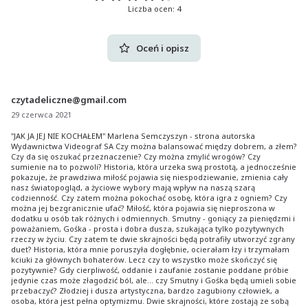
Liczba ocen: 4
Oceń i opisz
czytadeliczne@gmail.com
29 czerwca 2021
"JAK JA JEJ NIE KOCHAŁEM" Marlena Semczyszyn - strona autorska
Wydawnictwa Videograf SA Czy można balansować między dobrem, a złem?
Czy da się oszukać przeznaczenie? Czy można zmylić wrogów? Czy
sumienie na to pozwoli? Historia, która urzeka swą prostotą, a jednocześnie
pokazuje, że prawdziwa miłość pojawia się niespodziewanie, zmienia cały
nasz światopogląd, a życiowe wybory mają wpływ na naszą szarą
codzienność. Czy zatem można pokochać osobę, która igra z ogniem? Czy
można jej bezgranicznie ufać? Miłość, która pojawia się nieproszona w
dodatku u osób tak różnych i odmiennych. Smutny - goniący za pieniędzmi i
poważaniem, Gośka - prosta i dobra dusza, szukająca tylko pozytywnych
rzeczy w życiu. Czy zatem te dwie skrajności będą potrafiły utworzyć zgrany
duet? Historia, która mnie poruszyła dogłębnie, ocierałam łzy i trzymałam
kciuki za głównych bohaterów. Lecz czy to wszystko może skończyć się
pozytywnie? Gdy cierpliwość, oddanie i zaufanie zostanie poddane próbie
jedynie czas może złagodzić ból, ale... czy Smutny i Gośka będą umieli sobie
przebaczyć? Złodziej i dusza artystyczna, bardzo zagubiony człowiek, a
osoba, która jest pełna optymizmu. Dwie skrajności, które zostają ze sobą