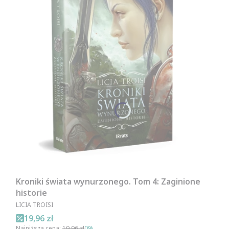
Kroniki świata wynurzonego. Tom 4: Zaginione
historie
PRODUCENT
LICIA TROISI
Cena promocyjna
19,96 zł
Najniższa cena:
19,96 zł
0%