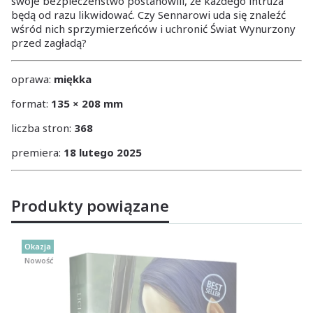
swoje bezpieczeństwo postanowili, że każdego intruza
będą od razu likwidować. Czy Sennarowi uda się znaleźć
wśród nich sprzymierzeńców i uchronić Świat Wynurzony
przed zagładą?
oprawa:
miękka
format:
135 × 208 mm
liczba stron:
368
premiera:
18 lutego 2025
Produkty powiązane
Okazja
Nowość