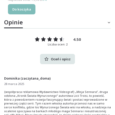
Do koszyka
Opinie
4.50
Liczba ocen: 2
Oceń i opisz
Dominika (zaczytana_doma)
28 marca 2025
{współpraca reklamowa Wydawnictwo Videograf} „Misja Sennara”, druga
odsłona „Kronik Świata Wynurzonego” autorstwa Licii Troisi, to powieść,
która z powodzeniem rozwija fascynujący świat i postaci wprowadzone w
pierwszej części serii. Tym razem włoska autorka przenosi nas w samo
serce konfliktu, gdzie los Wynurzonego Świata wisi na włosku, a nadzieja na
ocalenie spoczywa na barkach młodego maga Sennara i nieustraszonej
pół-elfki Nihal. Mogę śmiało stwierdzić, że dzięki większej ilości rozdziałów z