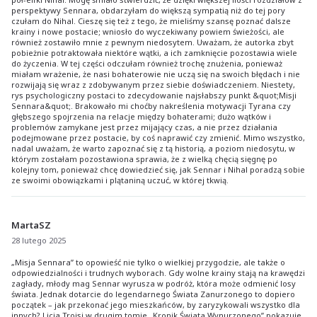
perspektywy Sennara, obdarzyłam do większą sympatią niż do tej pory
czułam do Nihal. Cieszę się też z tego, że mieliśmy szansę poznać dalsze
krainy i nowe postacie; wniosło do wyczekiwany powiem świeżości, ale
również zostawiło mnie z pewnym niedosytem. Uważam, że autorka zbyt
pobieżnie potraktowała niektóre wątki, a ich zamknięcie pozostawia wiele
do życzenia. W tej części odczułam również trochę znużenia, ponieważ
miałam wrażenie, że nasi bohaterowie nie uczą się na swoich błędach i nie
rozwijają się wraz z zdobywanym przez siebie doświadczeniem. Niestety,
rys psychologiczny postaci to zdecydowanie najsłabszy punkt &quot;Misji
Sennara&quot;. Brakowało mi choćby nakreślenia motywacji Tyrana czy
głębszego spojrzenia na relacje między bohaterami; dużo wątków i
problemów zamykane jest przez mijający czas, a nie przez działania
podejmowane przez postacie, by coś naprawić czy zmienić. Mimo wszystko,
nadal uważam, że warto zapoznać się z tą historią, a poziom niedosytu, w
którym zostałam pozostawiona sprawia, że z wielką chęcią sięgnę po
kolejny tom, ponieważ chcę dowiedzieć się, jak Sennar i Nihal poradzą sobie
ze swoimi obowiązkami i plątaniną uczuć, w której tkwią.
MartaSZ
28 lutego 2025
„Misja Sennara” to opowieść nie tylko o wielkiej przygodzie, ale także o
odpowiedzialności i trudnych wyborach. Gdy wolne krainy stają na krawędzi
zagłady, młody mag Sennar wyrusza w podróż, która może odmienić losy
świata. Jednak dotarcie do legendarnego Świata Zanurzonego to dopiero
początek – jak przekonać jego mieszkańców, by zaryzykowali wszystko dla
innych? Licia Troisi w drugim tomie „Kronik Świata Wynurzonego” pokazuje,