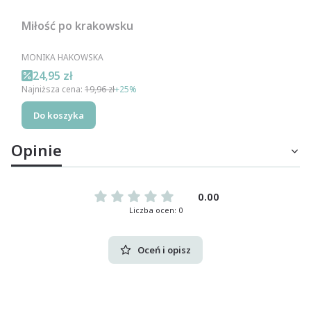
Miłość po krakowsku
PRODUCENT
MONIKA HAKOWSKA
Cena promocyjna
24,95 zł
Najniższa cena:
19,96 zł
+25%
Do koszyka
Opinie
0.00
Liczba ocen: 0
Oceń i opisz