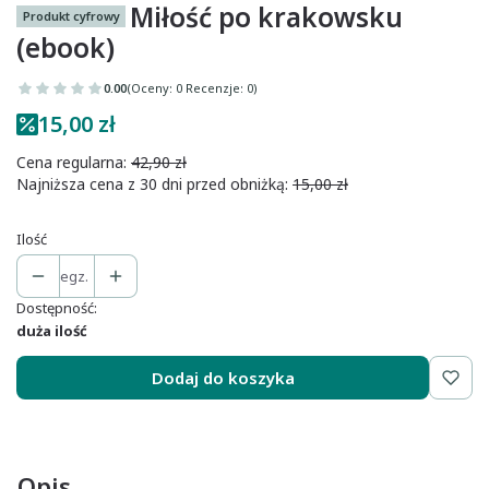
Miłość po krakowsku
Produkt cyfrowy
(ebook)
0.00
(Oceny: 0 Recenzje: 0)
15,00 zł
Cena regularna:
42,90 zł
Najniższa cena z 30 dni przed obniżką:
15,00 zł
Ilość
egz.
Dostępność:
duża ilość
Dodaj do koszyka
Opis