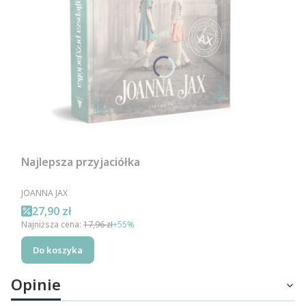
Najlepsza przyjaciółka
PRODUCENT
JOANNA JAX
Cena promocyjna
27,90 zł
Najniższa cena:
17,96 zł
+55%
Do koszyka
Opinie