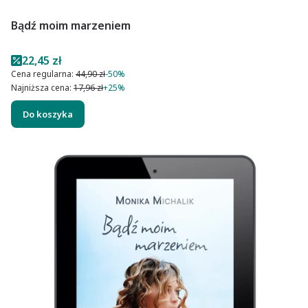
Bądź moim marzeniem
Cena promocyjna
22,45 zł
Cena regularna:
44,90 zł
-50%
Najniższa cena:
17,96 zł
+25%
Do koszyka