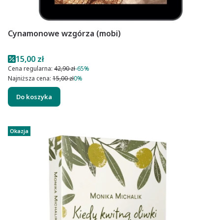
Cynamonowe wzgórza (mobi)
Cena promocyjna
15,00 zł
Cena regularna:
42,90 zł
-65%
Najniższa cena:
15,00 zł
0%
Do koszyka
Okazja