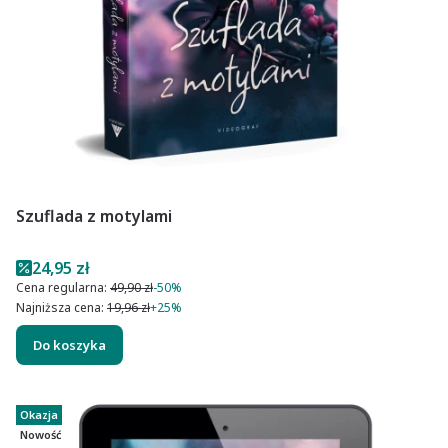
Szuflada z motylami
Cena promocyjna
24,95 zł
Cena regularna:
49,90 zł
-50%
Najniższa cena:
19,96 zł
+25%
Do koszyka
Okazja
Nowość