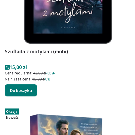
Szuflada z motylami (mobi)
Cena promocyjna
15,00 zł
Cena regularna:
42,90 zł
-65%
Najniższa cena:
15,00 zł
0%
Do koszyka
Okazja
Nowość