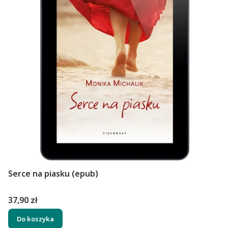
Serce na piasku (epub)
Cena
37,90 zł
Do koszyka