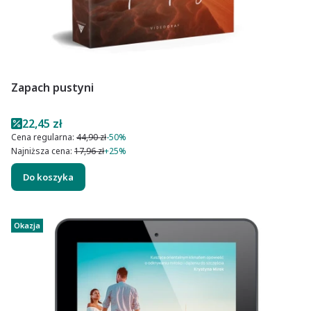
Zapach pustyni
Cena promocyjna
22,45 zł
Cena regularna:
44,90 zł
-50%
Najniższa cena:
17,96 zł
+25%
Do koszyka
Okazja