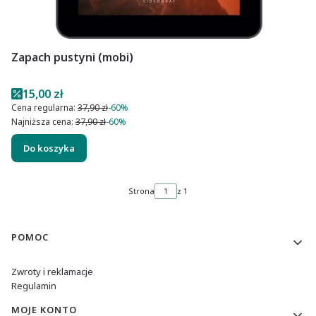
Zapach pustyni (mobi)
Cena promocyjna
15,00 zł
Cena regularna:
37,90 zł
-60%
Najniższa cena:
37,90 zł
-60%
Do koszyka
Strona
z 1
Linki w stopce
POMOC
Zwroty i reklamacje
Regulamin
MOJE KONTO