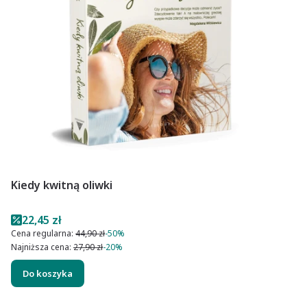
Kiedy kwitną oliwki
Cena promocyjna
22,45 zł
Cena regularna:
44,90 zł
-50%
Najniższa cena:
27,90 zł
-20%
Do koszyka