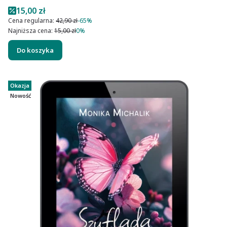
Cena promocyjna
15,00 zł
Cena regularna:
42,90 zł
-65%
Najniższa cena:
15,00 zł
0%
Do koszyka
Okazja
Nowość