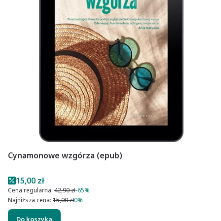
Cynamonowe wzgórza (epub)
Cena promocyjna
15,00 zł
Cena regularna:
42,90 zł
-65%
Najniższa cena:
15,00 zł
0%
Do koszyka