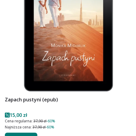
Zapach pustyni (epub)
Cena promocyjna
15,00 zł
Cena regularna:
37,90 zł
-60%
Najniższa cena:
37,90 zł
-60%