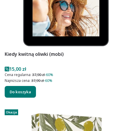
Kiedy kwitną oliwki (mobi)
Cena promocyjna
15,00 zł
Cena regularna:
37,90 zł
-60%
Najniższa cena:
37,90 zł
-60%
Do koszyka
Okazja