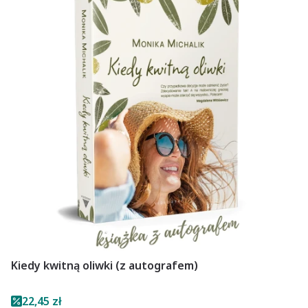
Kiedy kwitną oliwki (z autografem)
Cena promocyjna
22,45 zł