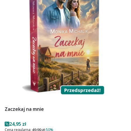
Zaczekaj na mnie
Cena promocyjna
24,95 zł
Cena regularna:
49,90 zł
-50%