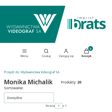
Produkty w koszy
Otwórz wyszukiwarkę
Menu
Szukaj
Zaloguj się
Koszyk
Przejdź do:
Wydawnictwa Videograf SA
Monika Michalik
Produkty:
20
Lista produktów
Sortowanie:
Domyślne
Strona
z 1