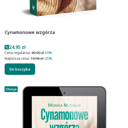
Cynamonowe wzgórza
Cena promocyjna
24,95 zł
Cena regularna:
49,90 zł
-50%
Najniższa cena:
19,96 zł
+25%
Do koszyka
Okazja