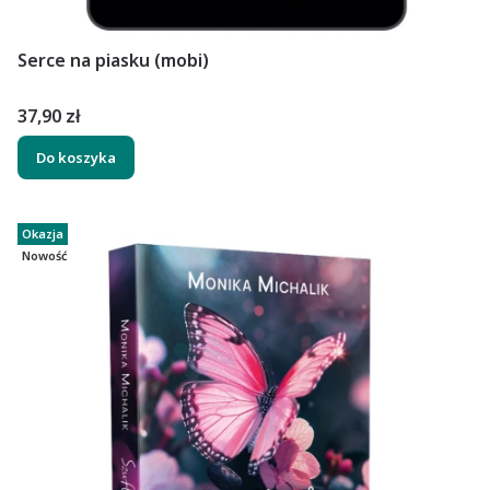
Serce na piasku (mobi)
Cena
37,90 zł
Do koszyka
Okazja
Nowość